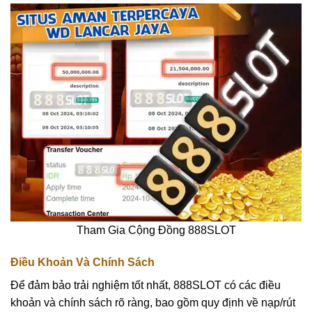
Tham Gia Cộng Đồng 888SLOT
Điều Khoản Và Chính Sách
Để đảm bảo trải nghiệm tốt nhất, 888SLOT có các điều
khoản và chính sách rõ ràng, bao gồm quy định về nạp/rút