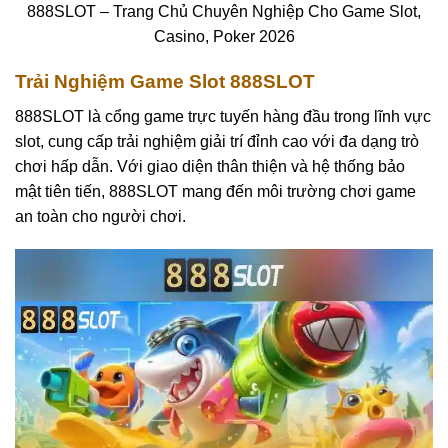
888SLOT – Trang Chủ Chuyên Nghiệp Cho Game Slot,
Casino, Poker 2026
Trải Nghiệm Game Slot 888SLOT
888SLOT là cổng game trực tuyến hàng đầu trong lĩnh vực
slot, cung cấp trải nghiệm giải trí đỉnh cao với đa dạng trò
chơi hấp dẫn. Với giao diện thân thiện và hệ thống bảo
mật tiên tiến, 888SLOT mang đến môi trường chơi game
an toàn cho người chơi.